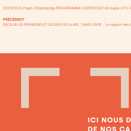
20230922-Flyer-ChaireIpag-PROGRAMME-CERTIFICAT-Groupe-VYV-I
PRÉCÉDENT
DECELER LES PROMESSES ET LES DEFIS DE LA RSE… DANS L’ENTREPRISE DE DEMAIN