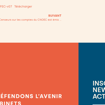
FEC-v07
Télécharger
SUIVANT
Le rapport des Censeurs sur les comptes du CNOEC est émis sans réserve
INS
NEW
ACT