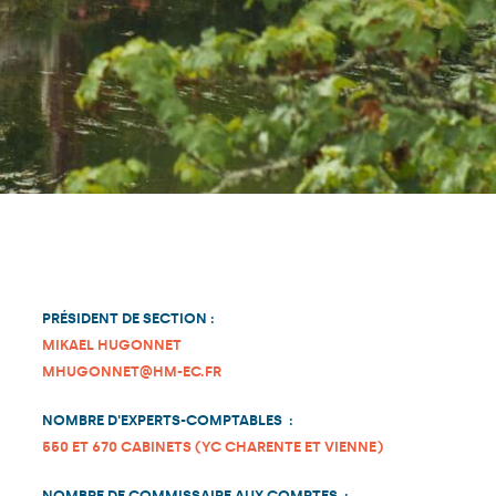
PRÉSIDENT DE SECTION :
MIKAEL HUGONNET
MHUGONNET@HM-EC.FR
NOMBRE D'EXPERTS-COMPTABLES :
550 ET 670 CABINETS (YC CHARENTE ET VIENNE)
NOMBRE DE COMMISSAIRE AUX COMPTES :