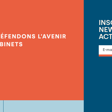
INS
NEW
ACT