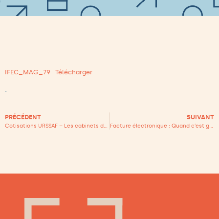
IFEC_MAG_79
Télécharger
.
PRÉCÉDENT
SUIVANT
Cotisations URSSAF – Les cabinets devront anticiper la régularisation des clients en médecine libérale
Facture électronique : Quand c’est gratuit, c’est nous qui payons !